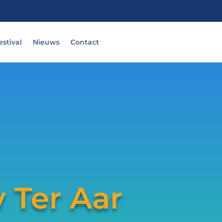
stival
Nieuws
Contact
 Ter Aar