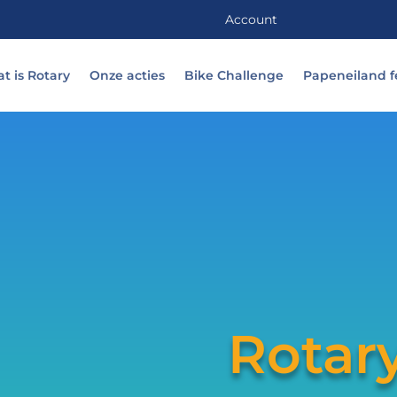
Account
t is Rotary
Onze acties
Bike Challenge
Papeneiland fe
Rotary